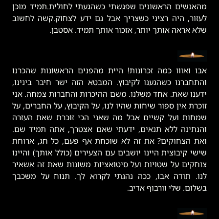
מהאנשים הראשונים שפגשתי כשהגעתי לחולית.תמיד מוכן
לעזור, היה רציני כשצריך אבל גם ידע לצחוק.קשה לחשוב
שלא אראה אותך יותר, אזכור אותך תמיד. אסטבן.
אבו ואווו כמה זכרונות! היית מהפנים הראשונות שהכרנו
והתחברנו כשהגענו לקיבוץ. המבטא הזה ישר חיבר בינינו,
ידענו שאת. אחד משלנו. משם ההיכרות והחברות צמחה. אני
זוכרת אין ספור שיחות שהיו לנו, על הקיבוץ, על החברים, על
שמחות ועל קשיים אבל מה שאני הכי זוכרת שאת העזרה
והנתינה ללא תנאים, ידעתי שאם אצטרך, אתה תמיד שם.
ואת הצחוקים? את זה לא שוכחת אף פעם, כל חג, ארוחת
שישי קיבוצית היינו יושבים עם הצעירים (כולל אותך) והיינו
צוחקים על שטויות ועל סיטואציות משונות שאת זה אשאיר
לנו. תודה אבו, ככה נהגתי לקרוא לך. תנוח על משכבך
בשלום. שלי וורבוף אדיב.