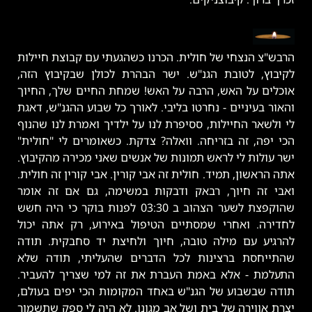
הרבש"צ הנצחי של חולית. הכרנו כשהגעתי עם קבוצת חיילות
לקיבוץ, לטובת הגנ"ש. ישר הבהרת לכולן שבקיבוץ הזה,
אוכלים על האש, הרבה על האש! שמחת החיים שלך, החיוך
והאור בעיניים - נחרטו בליבי. לאורך כל שבוע ההגנ"ש, דאגת
לי ולשאר החיילות, ססיפרת לנו על ילדיך ואמרת לנו שהנוף
הכי יפה, זה בזריחה. וואלה? צדקת. כשאומרים לי "חולית"
ישר עולות לי לראש תמונות של אנשים שאני מכירה מהקיבוץ.
אתה הראשון, תמיד. חולית זה אבי קורין. אבי קורין זה חולית.
ואבי זה חיוך, רבאק ודבקות במשימה, גם אם זה אומר
שהוקפצת לשער הצהוב ב 03:30 לפנות בוקר כי היה חשש
לחדירה. ואחרי שמסתיים הטיפול באירוע, רק אתה יכול
להרגיע עם מילה טובה, חיוך ולחיצת יד סחבקית. תודה
שהתייחסת ברצינות לכל הדברים שהעליתי, תודה שלא
התעלמת - אלא באמת העברת את זה למי שצריך להעביר.
תודה שבשבוע של הגנ"ש באחד המקומות הכי יפים בעולם,
יצרת אווירה של בית ושל אב מגונן. לא היה לי ספק שתשמור