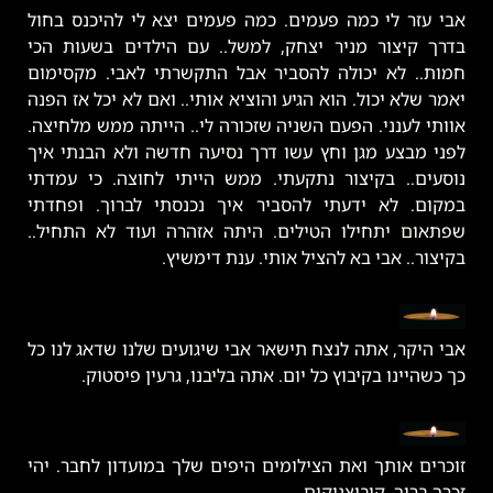
אבי עזר לי כמה פעמים. כמה פעמים יצא לי להיכנס בחול
בדרך קיצור מניר יצחק, למשל.. עם הילדים בשעות הכי
חמות.. לא יכולה להסביר אבל התקשרתי לאבי. מקסימום
יאמר שלא יכול. הוא הגיע והוציא אותי.. ואם לא יכל אז הפנה
אוותי לענני. הפעם השניה שזכורה לי.. הייתה ממש מלחיצה.
לפני מבצע מגן וחץ עשו דרך נסיעה חדשה ולא הבנתי איך
נוסעים.. בקיצור נתקעתי. ממש הייתי לחוצה. כי עמדתי
במקום. לא ידעתי להסביר איך נכנסתי לברוך. ופחדתי
שפתאום יתחילו הטילים. היתה אזהרה ועוד לא התחיל..
בקיצור.. אבי בא להציל אותי. ענת דימשיץ.
אבי היקר, אתה לנצח תישאר אבי שיגועים שלנו שדאג לנו כל
כך כשהיינו בקיבוץ כל יום. אתה בליבנו, גרעין פיסטוק.
זוכרים אותך ואת הצילומים היפים שלך במועדון לחבר. יהי
זכרך ברוך. קיבוצניקים.