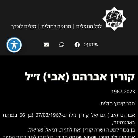
לכל הנופלים
|
תרומה לחולית
|
מילים לזכרך
שיתוף:
קורין אברהם (אבי) ז״ל
1967-2023
חבר קיבוץ חולית
אברהם (אבי) גבריאל קורין נולד ב-07/03/1967 (בן 56 במותו)
בארגנטינה,
בן בכור למשה ושרה קורין ואח לחגית, דניאל, ואריאל.
אבי היה ילד חייכן שהפיץ שמחה סביבו. בילדותו למד בבית הספר