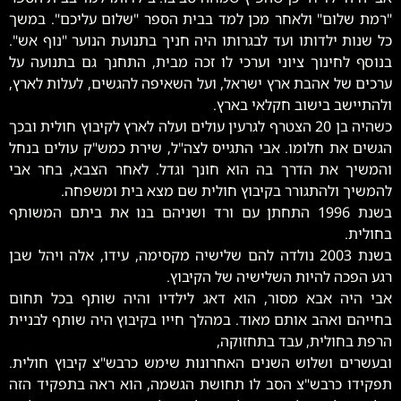
"רמת שלום" ולאחר מכן למד בבית הספר "שלום עליכם". במשך
כל שנות ילדותו ועד לבגרותו היה חניך בתנועת הנוער "נוף אש".
בנוסף לחינוך ציוני וערכי לו זכה מבית, התחנך גם בתנועה על
ערכים של אהבת ארץ ישראל, ועל השאיפה להגשים, לעלות לארץ,
ולהתיישב בישוב חקלאי בארץ.
כשהיה בן 20 הצטרף לגרעין עולים ועלה לארץ לקיבוץ חולית ובכך
הגשים את חלומו. אבי התגייס לצה"ל, שירת כמש"ק עולים בנחל
והמשיך את הדרך בה הוא חונך וגדל. לאחר הצבא, בחר אבי
להמשיך ולהתגורר בקיבוץ חולית שם מצא בית ומשפחה.
בשנת 1996 התחתן עם ורד ושניהם בנו את ביתם המשותף
בחולית.
בשנת 2003 נולדה להם שלישיה מקסימה, עידו, אלה ויהל שבן
רגע הפכה להיות השלישיה של הקיבוץ.
אבי היה אבא מסור, הוא דאג לילדיו והיה שותף בכל תחום
בחייהם ואהב אותם מאוד. במהלך חייו בקיבוץ היה שותף לבניית
הרפת בחולית, עבד בתחזוקה,
ובעשרים ושלוש השנים האחרונות שימש כרבש"צ קיבוץ חולית.
תפקידו כרבש"צ הסב לו תחושת הגשמה, הוא ראה בתפקיד הזה