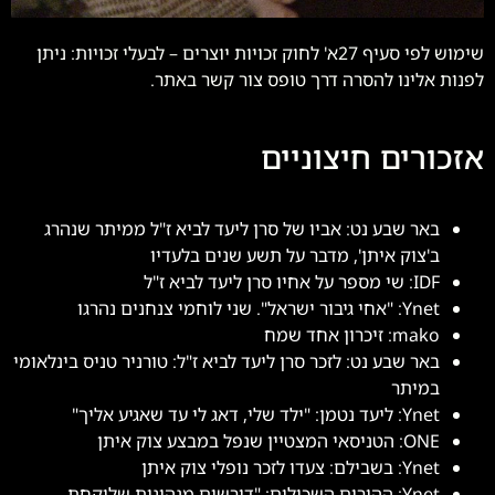
שימוש לפי סעיף 27א' לחוק זכויות יוצרים – לבעלי זכויות: ניתן
לפנות אלינו להסרה דרך טופס צור קשר באתר.
אזכורים חיצוניים
באר שבע נט: אביו של סרן ליעד לביא ז"ל ממיתר שנהרג
ב'צוק איתן', מדבר על תשע שנים בלעדיו
IDF: שי מספר על אחיו סרן ליעד לביא ז"ל
Ynet: "אחי גיבור ישראל". שני לוחמי צנחנים נהרגו
mako: זיכרון אחד שמח
באר שבע נט: לזכר סרן ליעד לביא ז"ל: טורניר טניס בינלאומי
במיתר
Ynet: ליעד נטמן: "ילד שלי, דאג לי עד שאגיע אליך"
ONE: הטניסאי המצטיין שנפל במבצע צוק איתן
Ynet: בשבילם: צעדו לזכר נופלי צוק איתן
Ynet: ההורים השכולים: "דורשים מנהיגות שלוקחת