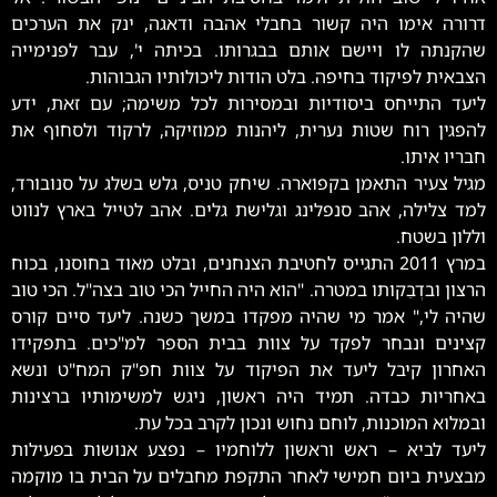
דרורה אימו היה קשור בחבלי אהבה ודאגה, ינק את הערכים
שהקנתה לו ויישם אותם בבגרותו. בכיתה י', עבר לפנימייה
הצבאית לפיקוד בחיפה. בלט הודות ליכולותיו הגבוהות.
ליעד התייחס ביסודיות ובמסירות לכל משימה; עם זאת, ידע
להפגין רוח שטות נערית, ליהנות ממוזיקה, לרקוד ולסחוף את
חבריו איתו.
מגיל צעיר התאמן בקפוארה. שיחק טניס, גלש בשלג על סנובורד,
למד צלילה, אהב סנפלינג וגלישת גלים. אהב לטייל בארץ לנווט
וללון בשטח.
במרץ 2011 התגייס לחטיבת הצנחנים, ובלט מאוד בחוסנו, בכוח
הרצון ובדְבֵקותו במטרה. "הוא היה החייל הכי טוב בצה"ל. הכי טוב
שהיה לי," אמר מי שהיה מפקדו במשך כשנה. ליעד סיים קורס
קצינים ונבחר לפקד על צוות בבית הספר למ"כים. בתפקידו
האחרון קיבל ליעד את הפיקוד על צוות חפ"ק המח"ט ונשא
באחריות כבדה. תמיד היה ראשון, ניגש למשימותיו ברצינות
ובמלוא המוכנות, לוחם נחוש ונכון לקרב בכל עת.
ליעד לביא – ראש וראשון ללוחמיו – נפצע אנושות בפעילות
מבצעית ביום חמישי לאחר התקפת מחבלים על הבית בו מוקמה