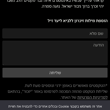
קראתי עלייך עכשיו באינסטגרם איזה גבר מקסים הלב נשבר
יהי זכרך ברוך גיבור ישראל. נועה סמרה.
הוספת מילות זיכרון ללביא ליעד ז״ל
שליחה
*הטקסטים מאושרים באופן ידני ונוספים מעת לעת.
שליחת הטקסט מהווה הסכמה לפרסומו באזור “יזכור”, בהתאם
למדיניות הפרטיות
של האתר.
אתר זה משתמש בקובצי Cookie ובכלים אחרים כדי להבטיח את חוויית