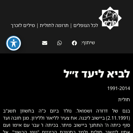
לכל הנופלים
|
תרומה לחולית
|
מילים לזכרך
שיתוף:
לביא ליעד ז״ל
1991-2014
חולית
בנם של דרורה ושמואל. נולד ביום כ"ה בחשוון תשנ"ב
(2.11.1991) ביישוב ליבנה. אח צעיר לליאור וללירון. מגן חובה ועד
סוף כיתה ה' התחנך ביישוב מיתר. בכיתה ו' עבר עם אימו ועם
אחיו ליישוב חולית ולמד בחטיבת הביניים "נופי הבשור". אל