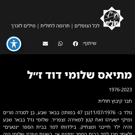
לכל הנופלים
|
תרומה לחולית
|
מילים לזכרך
שיתוף:
מתיאס שלומי דוד ז״ל
1976-2023
חבר קיבוץ חולית
נולד ב- 11/07/1976(בן 47 במותו) בבאר שבע, בן לסנדה מרים
ומיקי ישעיהו ואח קטן למאירה וצפריר. שלומי גדל בבאר שבע
והיה ילד חייכני ומצחיק. בילדותו למד בבית הספר ״נטעים״
ולאחר מכן למד בבית הספר ״מקיף א״. בשנות נעוריו שלומי היה