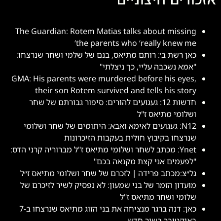
The Guardian: Rotem Matias talks about missing
the parents who ‘really knew me’
כאן רשת ב׳: רותם מתיאס, בנם של שלמי ושחר שנרצחו:
"אמא נשכבה עליי, כך ניצלתי"
GMA: His parents were murdered before his eyes,
their son Rotem survived and tells his story
חדשות 12: געגועים להורים: סיפור גבורתם של שחר
ושלומי מתיאס ז"ל
N12: געגועים לאימא ואבא: היתומים של שחר ושלומי
שנרצחו בקיבוץ חולית בעקבות הזיכרונות
Ynet: מכתב לשחר ושלומי מתיאס ז"ל מברוריה קרני הדס:
"לפעמים אני קצת מקנאה בכם"
גל״צ:מכתב פרידה | לזכרם של שחר ושלומי מתיאס ז״ל
מועדון הזמר של בני שמעון: לא נפסיק לשיר לזיכרם של
שלומי ושחר מתיאס ז"ל
כאן: דנה ברגר מנציחה את בני הזוג מתיאס שנרצחו ב-7
באוקטובר בשיר חדש