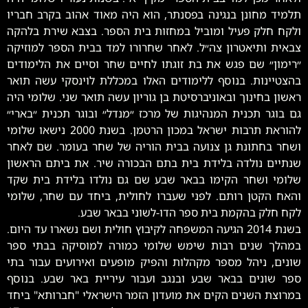
תלמיד מחונן בנגינה בפסנתר, הוא היה מאוד אהוב בקרב חבריו
ולקח חלק פעיל ומוביל במחזות בית הספר. בצבא שירת בלהקה
צבאית ותיאטרון צה״ל. לאחר שחרורו למד בבית הספר למוזיקה
״רימון״ שם פגש את בת זוגתו לחיים שחר וסיים את הלימודים
בהצטיינות. בנוסף ללימודים האלו במכללת לוינסקי עשה תואר
ראשון בחינוך ובאוניברסיטת בן גוריון עשה תואר שני. שלומי היה
גם בוגר תכנית המנהיגות של מרכז ״מנדל״ ובוגר תכנית ״בארי״
להוראת תרבות ישראל במכון הרטמן. בשנת 2000 נישאו שלומי
ושחר בחתונת גן צנועה בבית הוריה של שחר בעומר. שם לאחר
שנתיים נולדה בלידת בית בתם הבכורה שיר. את ביתם הראשון
שלומי ושחר הקימו בבאר שבע שם גם נולדו בלידת בית שקד
והאח הקטן רותם. לפני שעברו לחולית, ביחד עם שחר, שלומי
לקח חלק בהקמת בית ספר הדו-לשוני בבאר שבע.
בשנת 2014 הגיעה המשפחה לקיבוץ חולית ושם נשארו עד היום.
במהלך שנים רבות שימש שלומי כמורה למוסיקה בבתי ספר
שונים, ניהל מספר מקהלות והפיק מופעים ואירועים עבור בתי
ספר שונים בבאר שבע ובנגב ועבור עיריית באר שבע. בנוסף
במרוצת השנים הקים את מועדון הזמר הישראלי "חברותא" ביחד