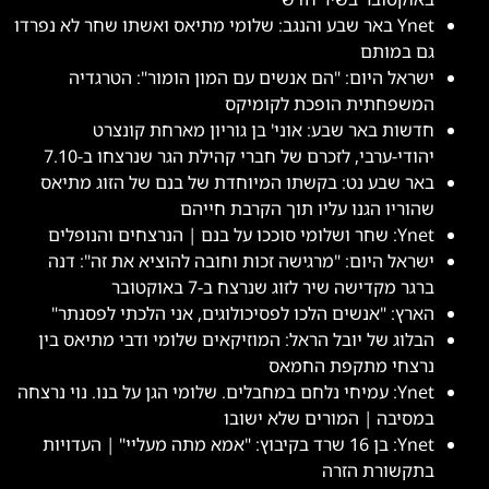
Ynet באר שבע והנגב: שלומי מתיאס ואשתו שחר לא נפרדו
גם במותם
ישראל היום: "הם אנשים עם המון הומור": הטרגדיה
המשפחתית הופכת לקומיקס
חדשות באר שבע: אוני' בן גוריון מארחת קונצרט
יהודי-ערבי, לזכרם של חברי קהילת הגר שנרצחו ב-7.10
באר שבע נט: בקשתו המיוחדת של בנם של הזוג מתיאס
שהוריו הגנו עליו תוך הקרבת חייהם
Ynet: שחר ושלומי סוככו על בנם | הנרצחים והנופלים
ישראל היום: "מרגישה זכות וחובה להוציא את זה": דנה
ברגר מקדישה שיר לזוג שנרצח ב-7 באוקטובר
הארץ: "אנשים הלכו לפסיכולוגים, אני הלכתי לפסנתר"
הבלוג של יובל הראל: המוזיקאים שלומי ודבי מתיאס בין
נרצחי מתקפת החמאס
Ynet: עמיחי נלחם במחבלים. שלומי הגן על בנו. נוי נרצחה
במסיבה | המורים שלא ישובו
Ynet: בן 16 שרד בקיבוץ: "אמא מתה מעליי" | העדויות
בתקשורת הזרה