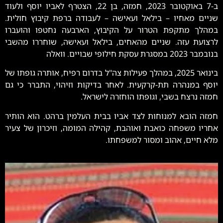
ב-7 באוקטובר 2023, חמזה, בן 22, הצטרף לאביו יוסף ולעוד
שניים מאחיו – בילאל ועאישה – לעבודה ברפת קיבוץ חולית.
במהלך מתקפת הטרור על הקיבוץ, הארבעה נחטפו והועברו
לרצועת עזה.
שניים מהאחים, בילאל ועאישה, שוחררו מהשבי
בנובמבר 2023 במסגרת עסקת חילופי שבויים.
​
וואלה
בינואר 2025, במהלך פעילות צה"ל בדרום רפיח, אותרה גופתו של
יוסף במנהרה תת-קרקעית.
לאחר בדיקות וזיהוי, התברר כי גם
חמזה נרצח בשבי, וגופתו הוחזרה לישראל.
חמזה הובא למנוחות לצד אביו בבית העלמין ברהט.
הוא הותיר
אחריו משפחה כואבת ואוהבת, קהילה המומה, וזיכרון של צעיר
מלא חיים, אהוב ומסור למשפחתו.
​