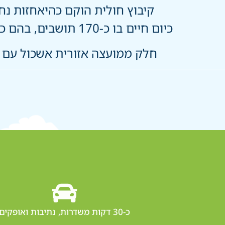
קיבוץ חולית הוקם כהיאחזות נח"ל ועבר ב-1982 למועצ
כיום חיים בו כ-170 תושבים, בהם כ-50 ילדים – קהילה אינטימית, מגוונת וצומחת.
חלק ממועצה אזורית אשכול עם ש
כ-30 דקות משדרות, נתיבות ואופקים