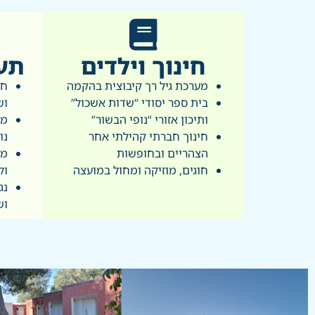
חינוך וילדים
תע
מערכת גיל רך קיבוצית בהקמה
חק
בית ספר יסודי “שדות אשכול”
וש
ותיכון אזורי “נופי הבשור”
מפ
חינוך חברתי קהילתי אחר
נו
הצהריים ובחופשות
מת
חוגים, מוזיקה ומחול במועצה
ול
נג
וש